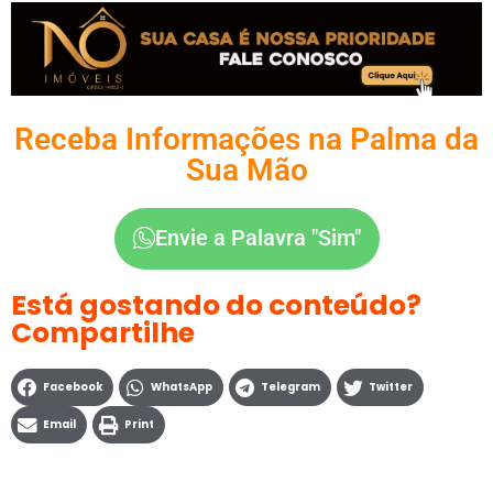
Receba Informações na Palma da
Sua Mão
Envie a Palavra "Sim"
Está gostando do conteúdo?
Compartilhe
Facebook
WhatsApp
Telegram
Twitter
Email
Print