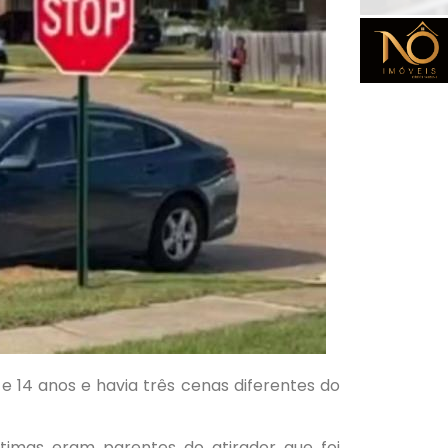
e 14 anos e havia três cenas diferentes do
timas eram parentes do atirador que foi