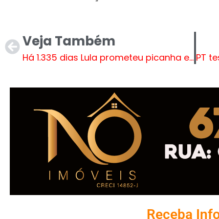
Veja Também
Há 1.335 dias Lula prometeu picanha e cervejinha, mas era só campanha eleitoral
Receba Inf