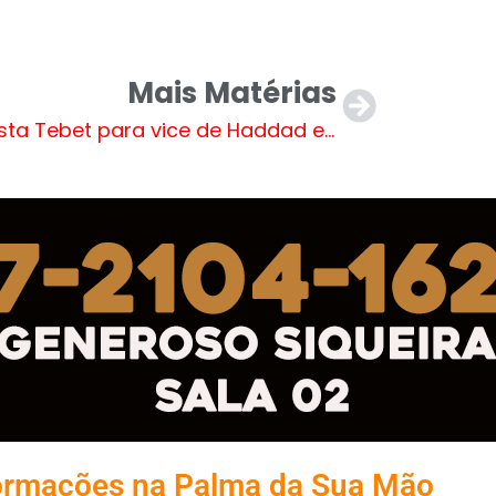
Mais Matérias
PT testa Tebet para vice de Haddad e se surpreende com resultado
ormações na Palma da Sua Mão