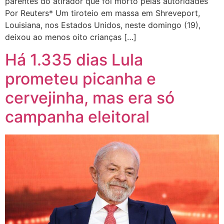
parentes do atirador que foi morto pelas autoridades
Por Reuters* Um tiroteio em massa em Shreveport,
Louisiana, nos Estados Unidos, neste domingo (19),
deixou ao menos oito crianças […]
Há 1.335 dias Lula
prometeu picanha e
cervejinha, mas era só
campanha eleitoral