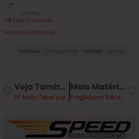
Loading…
|
Open in new tab
Download [136.59 KB]
Texto por:
Henrique Alves
Foto por:
Arquivo
Veja Também
Mais Matérias
PT testa Tebet para vice de Haddad e se surpreende com resultado
Tragédia no Rali de Córdoba(ar)