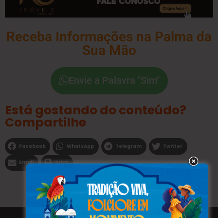
Receba Informações na Palma da
Sua Mão
Envie a Palavra "Sim"
Está gostando do conteúdo?
Compartilhe
Facebook
WhatsApp
Telegram
Twitter
Email
Print