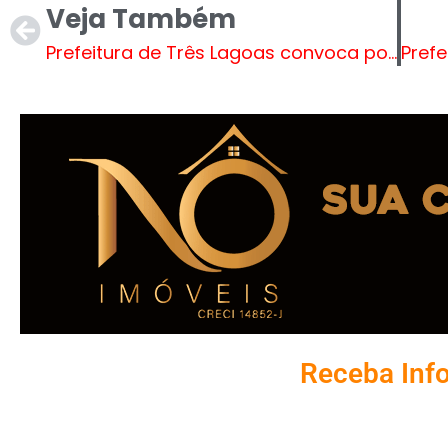
Veja Também
Prefeitura de Três Lagoas convoca população para duas audiências públicas sobre orçamento municipal
Receba Inf