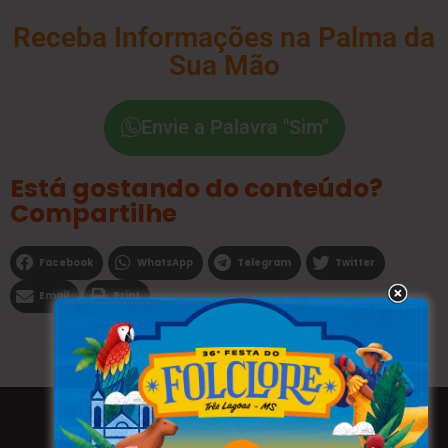
Receba Informações na Palma da
Sua Mão
Envie a Palavra "Sim"
Está gostando do conteúdo?
Compartilhe
Facebook
WhatsApp
Telegram
Twitter
Email
Print
Todos os direitos reservados a WEBFAVORITA.COM.BR