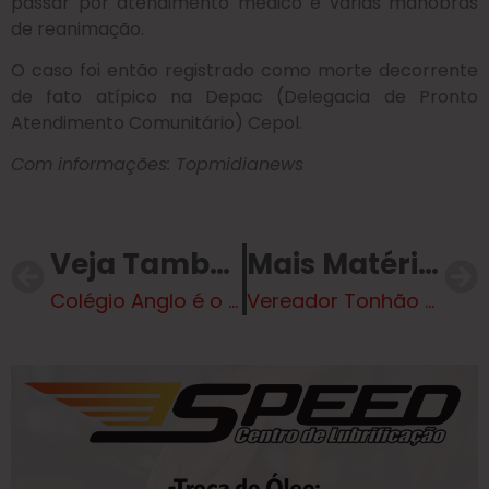
passar por atendimento médico e várias manobras
de reanimação.
O caso foi então registrado como morte decorrente
de fato atípico na Depac (Delegacia de Pronto
Atendimento Comunitário) Cepol.
Com informações: Topmidianews
Veja Também
Mais Matérias
Colégio Anglo é o grande vencedor do Vôlei de praia feminino do JET’s
Vereador Tonhão comunica seminário sobre Autismo na Câmara Municipal nesta terça-feira (28)