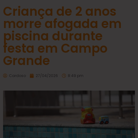
Criança de 2 anos
morre afogada em
piscina durante
festa em Campo
Grande
Cardoso
27/04/2026
8:49 pm