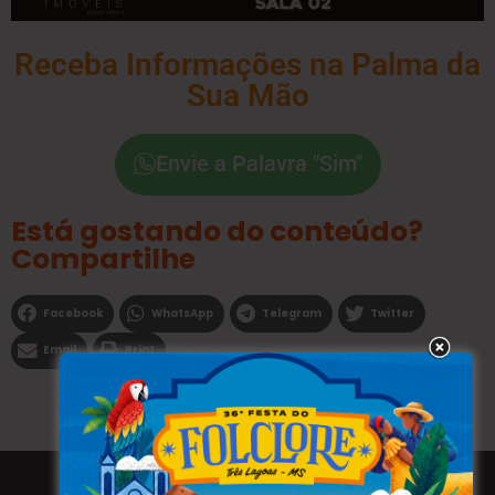
Receba Informações na Palma da
Sua Mão
Envie a Palavra "Sim"
Está gostando do conteúdo?
Compartilhe
Facebook
WhatsApp
Telegram
Twitter
Email
Print
Todos os direitos reservados a WEBFAVORITA.COM.BR