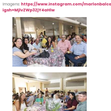
Imagens:
https://www.instagram.com/marlonbalco
igsh=MjlvZWp3ZjY4aHlw