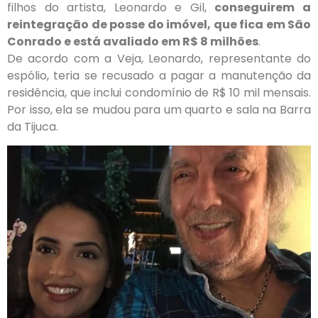
filhos do artista, Leonardo e Gil,
conseguirem a
reintegração de posse do imóvel, que fica em São
Conrado e está avaliado em R$ 8 milhões
.
De acordo com a Veja, Leonardo, representante do
espólio, teria se recusado a pagar a manutenção da
residência, que inclui condomínio de R$ 10 mil mensais.
Por isso, ela se mudou para um quarto e sala na Barra
da Tijuca.