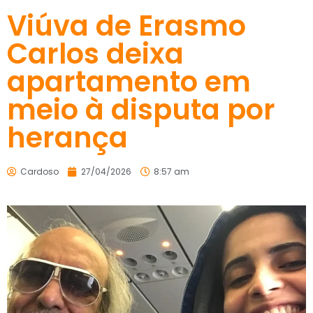
Viúva de Erasmo
Carlos deixa
apartamento em
meio à disputa por
herança
Cardoso
27/04/2026
8:57 am