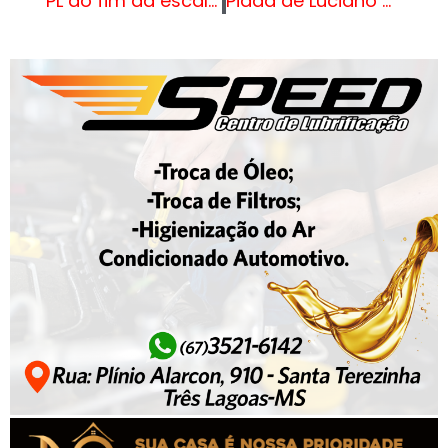
PL do fim da escala 6×1 ‘está revestido de ilegalidade’, diz Skaf
Piada de Luciano Huck sobre imigração constrange Milena e revolta web