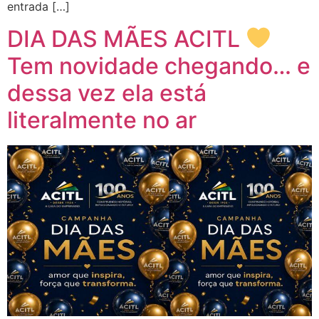
entrada […]
DIA DAS MÃES ACITL
Tem novidade chegando… e
dessa vez ela está
literalmente no ar