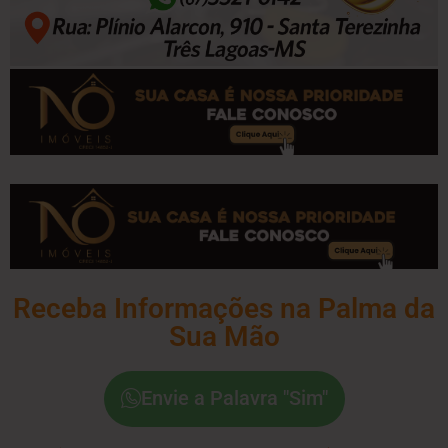
Receba Informações na Palma da
Sua Mão
Envie a Palavra "Sim"