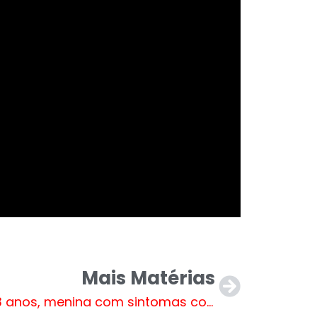
Mais Matérias
Aos 3 anos, menina com sintomas comuns é diagnosticada com câncer raro. Veja vídeo