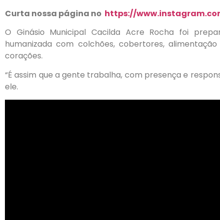
Curta nossa página no
https://www.instagram.com
O Ginásio Municipal Cacilda Acre Rocha foi prep
humanizada com colchões, cobertores, alimentação
corações.
“É assim que a gente trabalha, com presença e respon
ele.