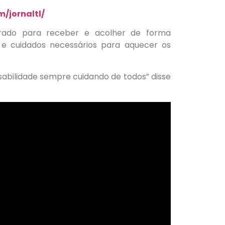
/jornaltl/
arado para receber e acolher de forma
 e cuidados necessários para aquecer os
sabilidade sempre cuidando de todos” disse