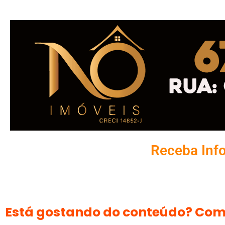
Receba Inf
Está gostando do conteúdo? Com