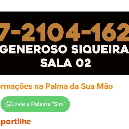
ormações na Palma da Sua Mão
Envie a Palavra "Sim"
partilhe