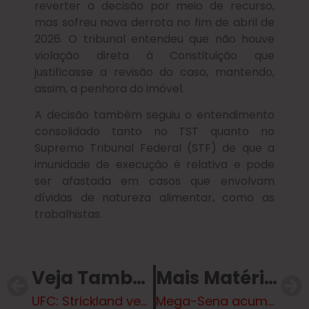
reverter a decisão por meio de recurso,
mas sofreu nova derrota no fim de abril de
2026. O tribunal entendeu que não houve
violação direta à Constituição que
justificasse a revisão do caso, mantendo,
assim, a penhora do imóvel.
A decisão também seguiu o entendimento
consolidado tanto no TST quanto no
Supremo Tribunal Federal (STF) de que a
imunidade de execução é relativa e pode
ser afastada em casos que envolvam
dívidas de natureza alimentar, como as
trabalhistas.
Veja Também
Mais Matérias
UFC: Strickland vence Chimaev e conquista cinturão dos médios
Mega-Sena acumula e prêmio vai a R$ 52 milhões