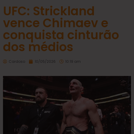
UFC: Strickland
vence Chimaev e
conquista cinturão
dos médios
Cardoso
10/05/2026
10:19 am