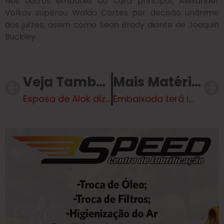
Nos outros embates do card principal, Alexander
Volkov superou Waldo Cortes por decisão unânime
dos juízes, assim como Sean Brady diante de Joaquin
Buckley.
Veja Também
Mais Matérias
Esposa de Alok diz que “não abre mão” de babás em viagens da família
Embaixada terá imóvel penhorado para pagar trabalhador 36 anos sem CLT