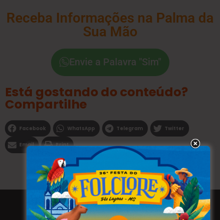
Receba Informações na Palma da
Sua Mão
Envie a Palavra "Sim"
Está gostando do conteúdo?
Compartilhe
Facebook
WhatsApp
Telegram
Twitter
Email
Print
Todos os direitos reservados a WEBFAVORITA.COM.BR