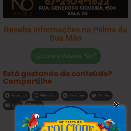
Receba Informações na Palma da
Sua Mão
Envie a Palavra "Sim"
Está gostando do conteúdo?
Compartilhe
Facebook
WhatsApp
Telegram
Twitter
Email
Print