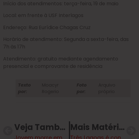
Início dos atendimentos: terça-feira, 19 de maio
Local: em frente à USF Interlagos
Endereço: Rua Eurídice Chagas Cruz
Horário de atendimento: Segunda a sexta-feira, das
7h às 17h
Atendimento: gratuito mediante agendamento
presencial e comprovante de residência
Texto
Moacyr
Foto
Arquivo
por:
Rogerio
por:
próprio
Veja Também
Mais Matérias
Jovem morre em acidente entre Inocência e Três Lagoas
Três Lagoas é contemplada com novo veículo para transporte de pacientes do SUS por meio do programa Agora Tem Especialistas