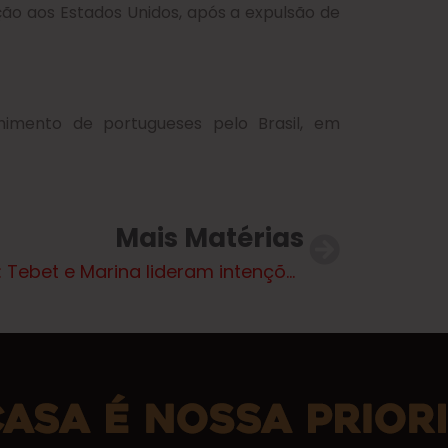
ção aos Estados Unidos, após a expulsão de
lhimento de portugueses pelo Brasil, em
Mais Matérias
Gerp: Tebet e Marina lideram intenções de voto ao Senado de SP