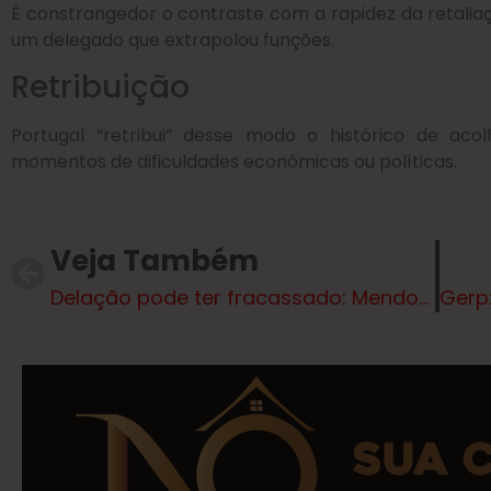
É constrangedor o contraste com a rapidez da retalia
um delegado que extrapolou funções.
Retribuição
Portugal “retribui” desse modo o histórico de aco
momentos de dificuldades econômicas ou políticas.
Veja Também
Delação pode ter fracassado: Mendonça manda Vorcaro de volta para cela comum