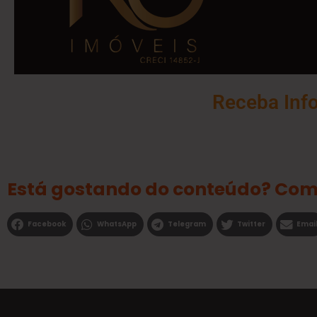
Receba Inf
Está gostando do conteúdo? Com
Facebook
WhatsApp
Telegram
Twitter
Emai