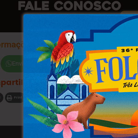
ormações na Palma da Sua Mão
Envie a Palavra "Sim"
partilhe
l
Print