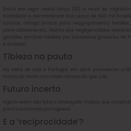
Entra em vigor nesta terça (19) a nova lei migratór
inviabilizar a permanência dos cerca de 500 mil brasile
turistas, alonga prazos para reagrupamento familiar, l
para cidadania etc. Muitos dos negligenciados deixaram
geradas, em boa medida, por sucessivos governos do PT. 
é omissão.
Tibieza na pauta
Na visita de Lula a Portugal, em abril, prevaleceu a t
tratou do tema com mais clareza do que Lula.
Futuro incerto
Agora veem seu futuro ameaçado muitos que construí
para a economia portuguesa.
E a ‘reciprocidade’?