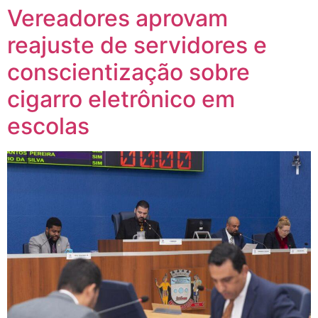
Vereadores aprovam
reajuste de servidores e
conscientização sobre
cigarro eletrônico em
escolas