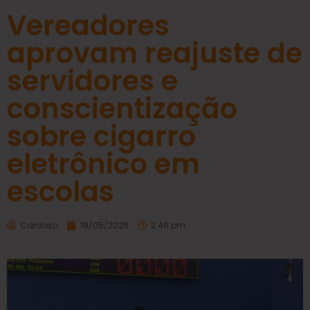
Vereadores
aprovam reajuste de
servidores e
conscientização
sobre cigarro
eletrônico em
escolas
Cardoso
19/05/2026
2:46 pm