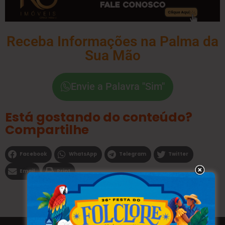
Receba Informações na Palma da
Sua Mão
Envie a Palavra "Sim"
Está gostando do conteúdo?
Compartilhe
Facebook
WhatsApp
Telegram
Twitter
Email
Print