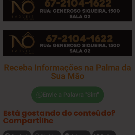
Receba Informações na Palma da
Sua Mão
Envie a Palavra "Sim"
Está gostando do conteúdo?
Compartilhe