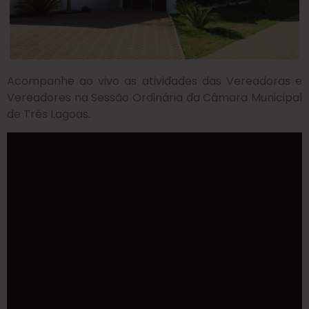
Acompanhe ao vivo as atividades das Vereadoras e
Vereadores na Sessão Ordinária da Câmara Municipal
de Três Lagoas.