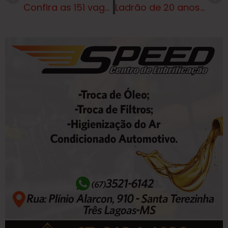
Confira as 151 vagas de emprego em Três Lagoas e região nesta terça-feira
Ladrão de 20 anos de idade, que furtou cartão de crédito é indiciado pela Polícia em Três Lagoas