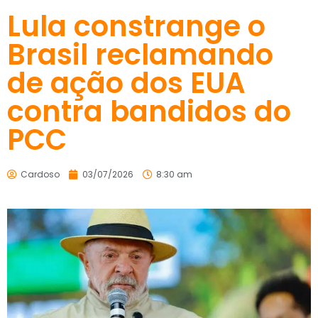
Lula constrange o
Brasil reclamando
de ação dos EUA
contra bandidos do
PCC
Cardoso
03/07/2026
8:30 am