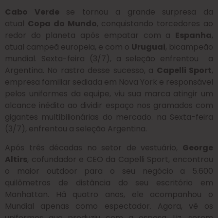
Cabo Verde
se tornou a grande surpresa da
atual
Copa do Mundo
, conquistando torcedores ao
redor do planeta após empatar com a
Espanha
,
atual campeã europeia, e com o
Uruguai
, bicampeão
mundial. Sexta-feira (3/7), a seleção enfrentou a
Argentina. No rastro desse sucesso, a
Capelli Sport
,
empresa familiar sediada em Nova York e responsável
pelos uniformes da equipe, viu sua marca atingir um
alcance inédito ao dividir espaço nos gramados com
gigantes multibilionárias do mercado. na Sexta-feira
(3/7), enfrentou a seleção Argentina.
Após três décadas no setor de vestuário,
George
Altirs
, cofundador e CEO da Capelli Sport, encontrou
o maior outdoor para o seu negócio a 5.600
quilômetros de distância do seu escritório em
Manhattan. Há quatro anos, ele acompanhou o
Mundial apenas como espectador. Agora, vê os
uniformes que produziu com a esposa, Liz, serem