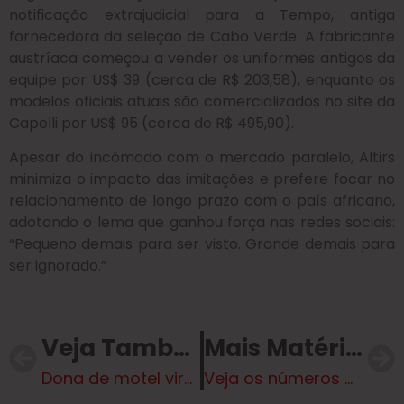
notificação extrajudicial para a Tempo, antiga
fornecedora da seleção de Cabo Verde. A fabricante
austríaca começou a vender os uniformes antigos da
equipe por US$ 39 (cerca de R$ 203,58), enquanto os
modelos oficiais atuais são comercializados no site da
Capelli por US$ 95 (cerca de R$ 495,90).
Apesar do incômodo com o mercado paralelo, Altirs
minimiza o impacto das imitações e prefere focar no
relacionamento de longo prazo com o país africano,
adotando o lema que ganhou força nas redes sociais:
“Pequeno demais para ser visto. Grande demais para
ser ignorado.”
Veja Também
Mais Matérias
Dona de motel viraliza ao mostrar itens que clientes mais tentam furtar dos quartos
Veja os números da mega-sena sorteados neste sábado (4)