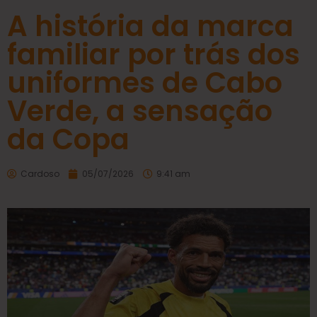
A história da marca
familiar por trás dos
uniformes de Cabo
Verde, a sensação
da Copa
Cardoso
05/07/2026
9:41 am