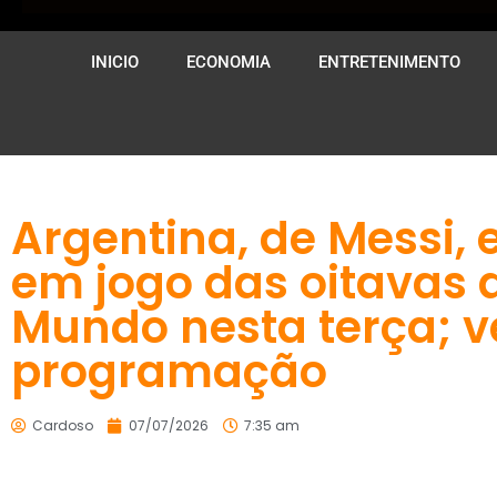
INICIO
ECONOMIA
ENTRETENIMENTO
Argentina, de Messi, 
em jogo das oitavas 
Mundo nesta terça; v
programação
Cardoso
07/07/2026
7:35 am