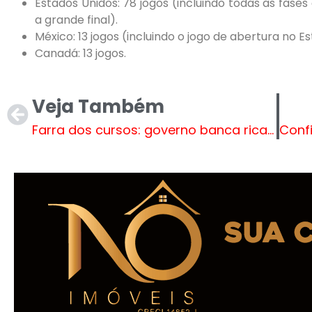
Estados Unidos: 78 jogos (incluindo todas as fases 
a grande final).
México: 13 jogos (incluindo o jogo de abertura no E
Canadá: 13 jogos.
Veja Também
Farra dos cursos: governo banca ricas viagens do pessoal do Planalto ao exterior