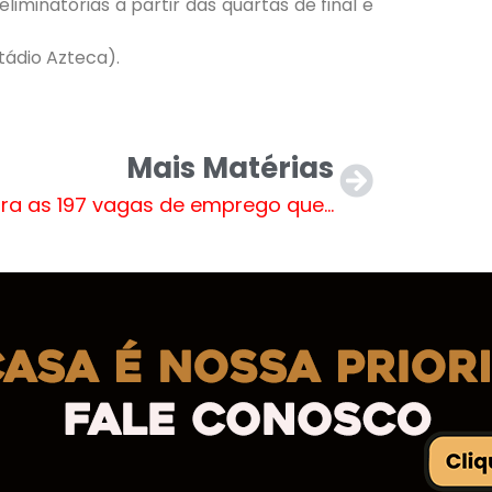
eliminatórias a partir das quartas de final e
stádio Azteca).
Mais Matérias
Confira as 197 vagas de emprego que estão te esperando em Três Lagoas e região nesta terça-feira