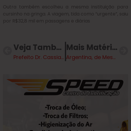
Outra também escolheu a mesma instituição para
cursinho na gringa. A viagem, tida como “urgente”, saiu
por R$32,8 mil em passagens e diárias
Veja Também
Mais Matérias
Prefeito Dr. Cassiano Maia acompanha atendimentos no 1º dia do Mutirão da Saúde e destaca esforço para reduzir filas de especialidades
Argentina, de Messi, enfrenta o Egito em jogo das oitavas da Copa do Mundo nesta terça; veja programação