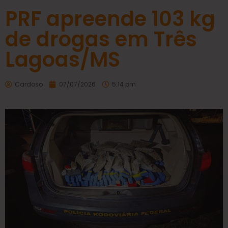
PRF apreende 103 kg
de drogas em Três
Lagoas/MS
Cardoso
07/07/2026
5:14 pm