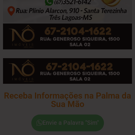
Receba Informações na Palma da
Sua Mão
Envie a Palavra "Sim"