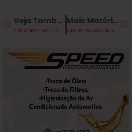
Veja Também
Mais Matérias
PRF apreende 103 kg de drogas em Três Lagoas/MS
Obras da escola do Montanini e do CEI de tempo integral, que criarão 645 novas vagas, seguem avançando em Três Lagoas