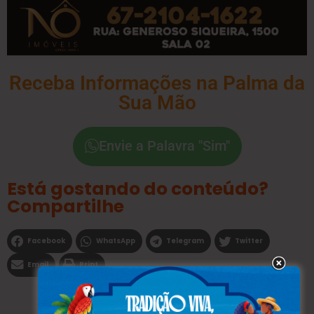
Receba Informações na Palma da
Sua Mão
Envie a Palavra "Sim"
Está gostando do conteúdo?
Compartilhe
Facebook
WhatsApp
Telegram
Twitter
Email
Print