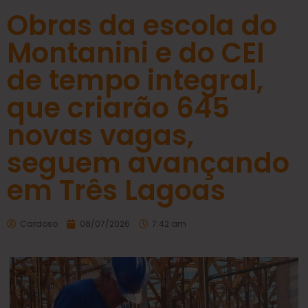
Obras da escola do
Montanini e do CEI
de tempo integral,
que criarão 645
novas vagas,
seguem avançando
em Três Lagoas
Cardoso
08/07/2026
7:42 am