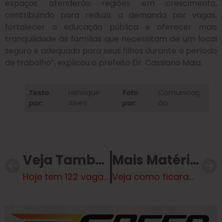
espaços atenderão regiões em crescimento,
contribuindo para reduzir a demanda por vagas,
fortalecer a educação pública e oferecer mais
tranquilidade às famílias que necessitam de um local
seguro e adequado para seus filhos durante o período
de trabalho”, explicou o prefeito Dr. Cassiano Maia.
Texto
Henrique
Foto
Comunicaç
por:
Alves
por:
ão
Veja Também
Mais Matérias
Hoje tem 122 vagas de emprego te esperando na Casa do Trabalhador em Três Lagoas
Veja como ficaram os confrontos das quartas de final da Copa do Mundo