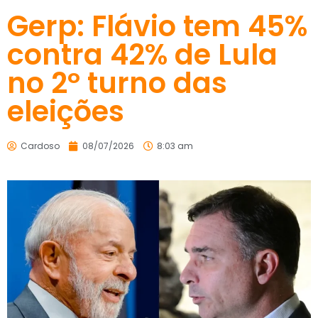
Gerp: Flávio tem 45%
contra 42% de Lula
no 2º turno das
eleições
Cardoso
08/07/2026
8:03 am