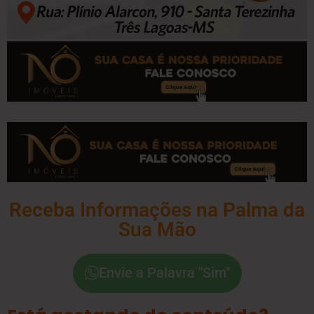
Receba Informações na Palma da
Sua Mão
Envie a Palavra "Sim"