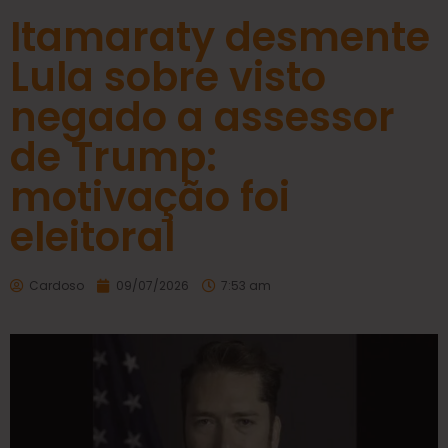
Itamaraty desmente
Lula sobre visto
negado a assessor
de Trump:
motivação foi
eleitoral
Cardoso
09/07/2026
7:53 am