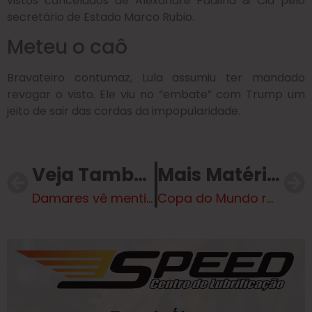
vistos cancelados de Alexandre Padilha & Cia pelo
secretário de Estado Marco Rubio.
Meteu o caô
Bravateiro contumaz, Lula assumiu ter mandado
revogar o visto. Ele viu no “embate” com Trump um
jeito de sair das cordas da impopularidade.
Veja Também
Mais Matérias
Damares vê mentira de Lula sobre ‘pobre pagar plano de saúde do rico’
Copa do Mundo retorna com o duelo entre França e Marrocos