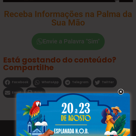
Receba Informações na Palma da
Sua Mão
Envie a Palavra "Sim"
Está gostando do conteúdo?
Compartilhe
Facebook
WhatsApp
Telegram
Twitter
Email
Print
Todos os direitos reservados a WEBFAVORITA.COM.BR