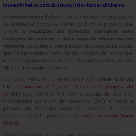
istoedinheiro.com.br/autor/da-istoe-dinheiro
O
fim da escala 6×1
está no centro do debate não só
no ambiente produtivo como político. O projeto, que
prevê o
redução da jornada semanal sem
redução de salário
, e
dois dias de descanso na
semana,
tem sido a bandeira do governo atual desde
que foi aprovada a reforma do imposto de renda que
isentou o pagamento do imposto para rendas de até
R$ 5 mil na média por mês.
Na terça-feira, 14, o presidente Luiz Inácio Lula da
Silva
enviou ao Congresso Nacional o projeto de
lei
(PL) que prevê o fim com a escala de seis dias
trabalhados para um de descanso (6×1), e reduz a
jornada de trabalho para, no máximo, 40 horas
semanais. O PL foi publicado em
edição extra do Diário
Oficial
.
Segundo o texto, os repousos semanais remunerados