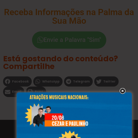
Receba Informações na Palma da
Sua Mão
Envie a Palavra "Sim"
Está gostando do conteúdo?
Compartilhe
Facebook
WhatsApp
Telegram
Twitter
Email
Print
Todos os direitos reservados a WEBFAVORITA.COM.BR